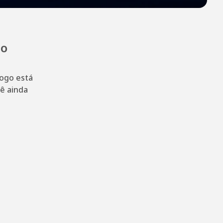
ão
logo está
cê ainda